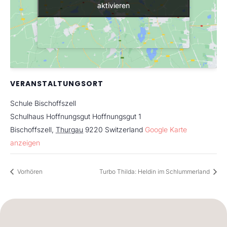
aktivieren
aktivieren
VERANSTALTUNGSORT
Schule Bischoffszell
Schulhaus Hoffnungsgut Hoffnungsgut 1
Bischoffszell
,
Thurgau
9220
Switzerland
Google Karte
anzeigen
Vorhören
Turbo Thilda: Heldin im Schlummerland