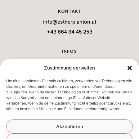
KONTAKT
info@estherplanton.at
+43 664 34 45 253
INFOS
Impressum
Zustimmung verwalten
AGB
|
Datenschutz
Um dir ein optimales Erlebnis zu bieten, verwenden wir Technologien wie
Cookies, um Geräteinformationen zu speichern und/oder darauf
FOLGE MIR AUF
zuzugreifen. Wenn du diesen Technologien zustimmst, können wir Daten
wie das Surfverhalten oder eindeutige IDs auf dieser Website
LinkedIn
verarbeiten. Wenn du deine Zustimmung nicht erteilst oder zurückziehst,
können bestimmte Merkmale und Funktionen beeinträchtigt werden.
Instagram
&
Facebook
Akzeptieren
2026 © ESTHER PLANTON